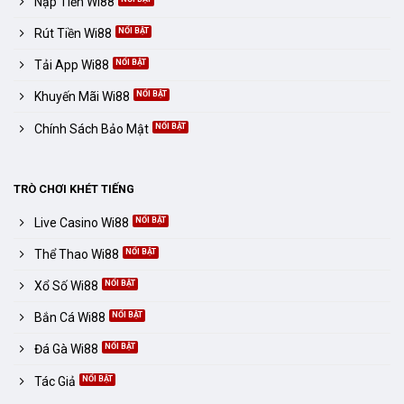
Nạp Tiền Wi88
Rút Tiền Wi88
Tải App Wi88
Khuyến Mãi Wi88
Chính Sách Bảo Mật
TRÒ CHƠI KHÉT TIẾNG
Live Casino Wi88
Thể Thao Wi88
Xổ Số Wi88
Bắn Cá Wi88
Đá Gà Wi88
Tác Giả