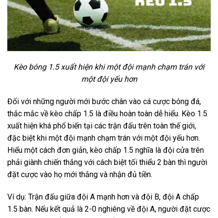
Kèo bóng 1.5 xuất hiện khi một đội mạnh chạm trán với
một đội yếu hơn
Đối với những người mới bước chân vào cá cược bóng đá,
thắc mắc về kèo chấp 1.5 là điều hoàn toàn dễ hiểu. Kèo 1.5
xuất hiện khá phổ biến tại các trận đấu trên toàn thế giới,
đặc biệt khi một đội mạnh chạm trán với một đội yếu hơn.
Hiểu một cách đơn giản, kèo chấp 1.5 nghĩa là đội cửa trên
phải giành chiến thắng với cách biệt tối thiểu 2 bàn thì người
đặt cược vào họ mới thắng và nhận đủ tiền.
Ví dụ: Trận đấu giữa đội A mạnh hơn và đội B, đội A chấp
1.5 bàn. Nếu kết quả là 2-0 nghiêng về đội A, người đặt cược