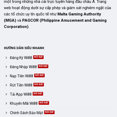
một trong những nhà cái trực tuyến hàng đầu châu Á. Trang
web hoạt động dưới sự cấp phép và giám sát nghiêm ngặt của
các tổ chức uy tín quốc tế như
Malta Gaming Authority
(MGA)
và
PAGCOR (Philippine Amusement and Gaming
Corporation)
.
HƯỚNG DẪN SIÊU NHANH
Đăng Ký Wi88
Đăng Nhập Wi88
Nạp Tiền Wi88
Rút Tiền Wi88
Tải App Wi88
Khuyến Mãi Wi88
Chính Sách Bảo Mật