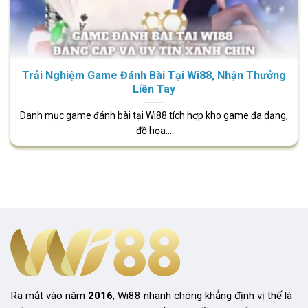
Trải Nghiệm Game Đánh Bài Tại Wi88, Nhận Thưởng
Liền Tay
Danh mục game đánh bài tại Wi88 tích hợp kho game đa dạng,
đồ họa...
Ra mắt vào năm
2016
, Wi88 nhanh chóng khẳng định vị thế là