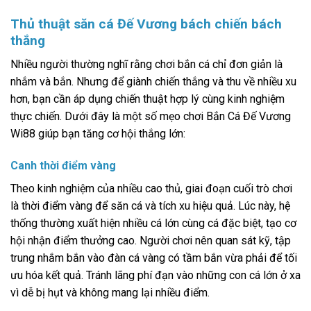
Thủ thuật săn cá Đế Vương bách chiến bách
thắng
Nhiều người thường nghĩ rằng chơi bắn cá chỉ đơn giản là
nhắm và bắn. Nhưng để giành chiến thắng và thu về nhiều xu
hơn, bạn cần áp dụng chiến thuật hợp lý cùng kinh nghiệm
thực chiến. Dưới đây là một số mẹo chơi Bắn Cá Đế Vương
Wi88 giúp bạn tăng cơ hội thắng lớn:
Canh thời điểm vàng
Theo kinh nghiệm của nhiều cao thủ, giai đoạn cuối trò chơi
là thời điểm vàng để săn cá và tích xu hiệu quả. Lúc này, hệ
thống thường xuất hiện nhiều cá lớn cùng cá đặc biệt, tạo cơ
hội nhận điểm thưởng cao. Người chơi nên quan sát kỹ, tập
trung nhắm bắn vào đàn cá vàng có tầm bắn vừa phải để tối
ưu hóa kết quả. Tránh lãng phí đạn vào những con cá lớn ở xa
vì dễ bị hụt và không mang lại nhiều điểm.