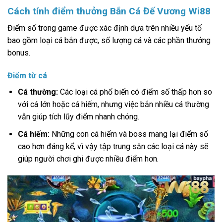
Cách tính điểm thưởng Bắn Cá Đế Vương Wi88
Điểm số trong game được xác định dựa trên nhiều yếu tố
bao gồm loại cá bắn được, số lượng cá và các phần thưởng
bonus.
Điểm từ cá
Cá thường:
Các loại cá phổ biến có điểm số thấp hơn so
với cá lớn hoặc cá hiếm, nhưng việc bắn nhiều cá thường
vẫn giúp tích lũy điểm nhanh chóng.
Cá hiếm:
Những con cá hiếm và boss mang lại điểm số
cao hơn đáng kể, vì vậy tập trung săn các loại cá này sẽ
giúp người chơi ghi được nhiều điểm hơn.