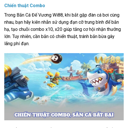
Chiến thuật Combo
Trong Bắn Cá Đế Vương Wi88, khi bắt gặp đàn cá bơi cùng
nhau, bạn hãy kiên nhẫn sử dụng đạn cỡ trung bình để bắn
hạ, tạo chuỗi combo x10, x20 giúp tăng cơ hội nhận thưởng
lớn. Tuy nhiên, cần bắn có chiến thuật, tránh bắn bừa gây
lãng phí đạn.