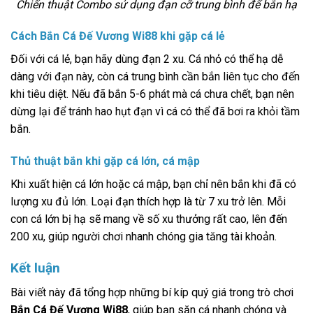
Chiến thuật Combo sử dụng đạn cỡ trung bình để bắn hạ
Cách Bắn Cá Đế Vương Wi88 khi gặp cá lẻ
Đối với cá lẻ, bạn hãy dùng đạn 2 xu. Cá nhỏ có thể hạ dễ
dàng với đạn này, còn cá trung bình cần bắn liên tục cho đến
khi tiêu diệt. Nếu đã bắn 5-6 phát mà cá chưa chết, bạn nên
dừng lại để tránh hao hụt đạn vì cá có thể đã bơi ra khỏi tầm
bắn.
Thủ thuật bắn khi gặp cá lớn, cá mập
Khi xuất hiện cá lớn hoặc cá mập, bạn chỉ nên bắn khi đã có
lượng xu đủ lớn. Loại đạn thích hợp là từ 7 xu trở lên. Mỗi
con cá lớn bị hạ sẽ mang về số xu thưởng rất cao, lên đến
200 xu, giúp người chơi nhanh chóng gia tăng tài khoản.
Kết luận
Bài viết này đã tổng hợp những bí kíp quý giá trong trò chơi
Bắn Cá Đế Vương Wi88
, giúp bạn săn cá nhanh chóng và